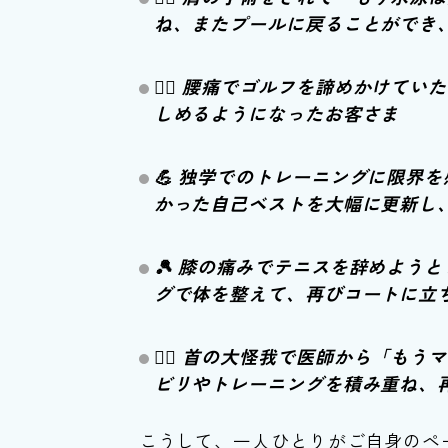
ね、またプールに戻ることができ
🏌️‍♂️ 腰痛でゴルフを諦めか
しめるようになったお客さま
💪 独学でのトレーニングに限界
かった自己ベストを大幅に更新し
🎾 膝の痛みでテニスを辞めよう
グで体を整えて、再びコートに立ち
🏃‍♂️ 首の大怪我で医師から「
ビリやトレーニングを積み重ね、
こうして、一人ひとりがご自身のペ