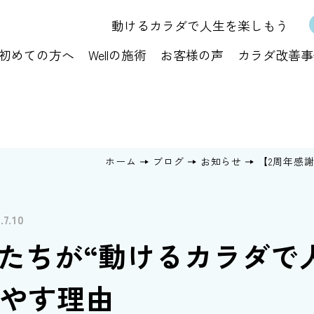
動けるカラダで人生を楽しもう
初めての方へ
Wellの施術
お客様の声
カラダ改善事
ホーム
ブログ
お知らせ
【2周年感
.7.10
私たちが“動けるカラダで
増やす理由