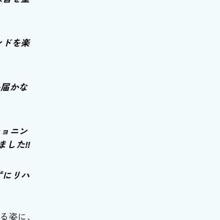
ンドを楽
か届かな
ショニン
した‼️
ずにリハ
る姿に、